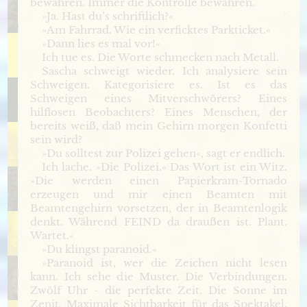
bewahren. Immer die Kontrolle bewahren.
»Ja. Hast du’s schriftlich?«
»Am Fahrrad. Wie ein verficktes Parkticket.«
»Dann lies es mal vor!«
Ich tue es. Die Worte schmecken nach Metall.
Sascha schweigt wieder. Ich analysiere sein
Schweigen. Kategorisiere es. Ist es das
Schweigen eines Mitverschwörers? Eines
hilflosen Beobachters? Eines Menschen, der
bereits weiß, daß mein Gehirn morgen Konfetti
sein wird?
»Du solltest zur Polizei gehen«, sagt er endlich.
Ich lache. »Die Polizei.« Das Wort ist ein Witz.
»Die werden einen Papierkram-Tornado
erzeugen und mir einen Beamten mit
Beamtengehirn vorsetzen, der in Beamtenlogik
denkt. Während FEIND da draußen ist. Plant.
Wartet.«
»Du klingst paranoid.«
»Paranoid ist, wer die Zeichen nicht lesen
kann. Ich sehe die Muster. Die Verbindungen.
Zwölf Uhr - die perfekte Zeit. Die Sonne im
Zenit. Maximale Sichtbarkeit für das Spektakel.