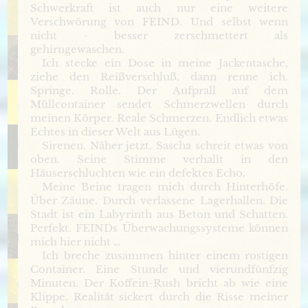
Schwerkraft ist auch nur eine weitere
Verschwörung von FEIND. Und selbst wenn
nicht - besser zerschmettert als
gehirngewaschen.
Ich stecke ein Dose in meine Jackentasche,
ziehe den Reißverschluß, dann renne ich.
Springe. Rolle. Der Aufprall auf dem
Müllcontainer sendet Schmerzwellen durch
meinen Körper. Reale Schmerzen. Endlich etwas
Echtes in dieser Welt aus Lügen.
Sirenen. Näher jetzt. Sascha schreit etwas von
oben. Seine Stimme verhallt in den
Häuserschluchten wie ein defektes Echo.
Meine Beine tragen mich durch Hinterhöfe.
Über Zäune. Durch verlassene Lagerhallen. Die
Stadt ist ein Labyrinth aus Beton und Schatten.
Perfekt. FEINDs Überwachungssysteme können
mich hier nicht …
Ich breche zusammen hinter einem rostigen
Container. Eine Stunde und vierundfünfzig
Minuten. Der Koffein-Rush bricht ab wie eine
Klippe. Realität sickert durch die Risse meiner