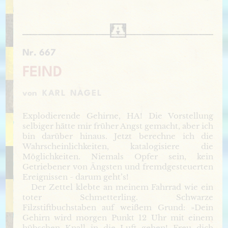
Nr. 667
FEIND
von
KARL NAGEL
Explodierende Gehirne, HA! Die Vorstellung
selbiger hätte mir früher Angst gemacht, aber ich
bin darüber hinaus. Jetzt berechne ich die
Wahrscheinlichkeiten, katalogisiere die
Möglichkeiten. Niemals Opfer sein, kein
Getriebener von Ängsten und fremdgesteuerten
Ereignissen - darum geht’s!
Der Zettel klebte an meinem Fahrrad wie ein
toter Schmetterling. Schwarze
Filzstiftbuchstaben auf weißem Grund: »Dein
Gehirn wird morgen Punkt 12 Uhr mit einem
hübschen Knall in die Luft gehen! Freu dich