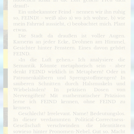
drauf!«
Ein unbekannter Feind - nennen wir ihn ruhig
so, FEIND! - weiß also a) wo ich wohne, b) wie
mein Fahrrad aussieht, c) beobachtet mich. Plant
etwas.
Die Stadt da draußen ist voller Augen.
Kameras an jeder Ecke, Drohnen am Himmel,
Gesichter hinter Fenstern. Eines davon gehört
FEIND.
»In die Luft gehen.« Ich analysiere die
Semantik. Könnte metaphorisch sein - aber
denkt FEIND wirklich in Metaphern? Oder in
Patronenkalibern und Sprengstoffmengen? In
sauberen Schnitten durch Halsmuskeln und
Wirbelsäulen? In präzisen Dosen von
Nervengiften? Mit mathematischer Präzision
lerne ich FEIND kennen, ohne FEIND zu
kennen.
Geschlecht? Irrelevant. Name? Bedeutungslos.
In dieser verdammten Political-Correctness-
Gesellschaft verschwinden die Identitäten
sowieso hinter Pronomen-Nebel. Gut so. Macht