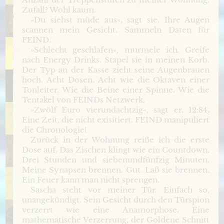
Zufall? Wohl kaum.
»Du siehst müde aus«, sagt sie. Ihre Augen
scannen mein Gesicht. Sammeln Daten für
FEIND.
»Schlecht geschlafen«, murmele ich. Greife
nach Energy Drinks. Stapel sie in meinen Korb.
Der Typ an der Kasse zieht seine Augenbrauen
hoch. Acht Dosen. Acht wie die Oktaven einer
Tonleiter. Wie die Beine einer Spinne. Wie die
Tentakel von FEINDs Netzwerk.
»Zwölf Euro vierundachtzig«, sagt er. 12:84.
Eine Zeit, die nicht exisitiert. FEIND manipuliert
die Chronologie!
Zurück in der Wohnung reiße ich die erste
Dose auf. Das Zischen klingt wie ein Countdown.
Drei Stunden und siebenundfünfzig Minuten.
Meine Synapsen brennen. Gut. Laß sie brennen.
Ein Feuer kann man nicht sprengen.
Sascha steht vor meiner Tür. Einfach so,
unangekündigt. Sein Gesicht durch den Türspion
verzerrt wie eine Anamorphose. Eine
mathematische Verzerrung, der Goldene Schnitt