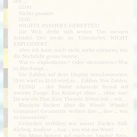
seit …
12:00
Nichts passiert.
12:01
NICHTS. PASSIERT. GERETTET!
Die Welt dreht sich weiter. Um meinen
Schädel. Der intakt ist. Unversehrt. NICHT
EXPLODIERT.
Aber ich kann mich nicht mehr erinnern, wie
die Nachricht genau lautete.
War es »explodieren«? Oder »detonieren«? War
es überhaupt …
Die Zahlen auf dem Display verschwimmen.
12:01 wird zu 21:10 wird zu … Zahlen. Nur Zahlen.
FEIND … der Name schmeckt fremd auf
meiner Zunge. Ein Konzept ohne … ohne was?
Da war ein Plan. Eine Theorie. Etwas mit … mit …
Blaulicht flackert über die Wände. Wände?
Container? Geometrie verliert ihre … ihre … was
ist Geometrie?
Gedanken zerfallen wie nasser Zucker. Süß.
Klebrig. Analyse … Ana … was war das Wort?
Ein Mann kommt auf mich zu. Sascha? Nein.