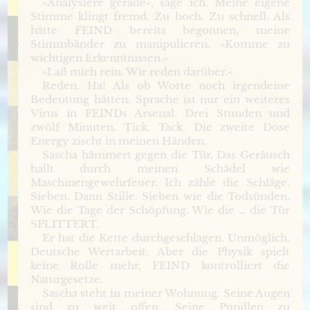
»Analysiere gerade«, sage ich. Meine eigene
Stimme klingt fremd. Zu hoch. Zu schnell. Als
hätte FEIND bereits begonnen, meine
Stimmbänder zu manipulieren. »Komme zu
wichtigen Erkenntnissen.«
»Laß mich rein. Wir reden darüber.«
Reden. Ha! Als ob Worte noch irgendeine
Bedeutung hätten. Sprache ist nur ein weiteres
Virus in FEINDs Arsenal. Drei Stunden und
zwölf Minuten. Tick. Tack. Die zweite Dose
Energy zischt in meinen Händen.
Sascha hämmert gegen die Tür. Das Geräusch
hallt durch meinen Schädel wie
Maschinengewehrfeuer. Ich zähle die Schläge.
Sieben. Dann Stille. Sieben wie die Todsünden.
Wie die Tage der Schöpfung. Wie die … die Tür
SPLITTERT.
Er hat die Kette durchgeschlagen. Unmöglich.
Deutsche Wertarbeit. Aber die Physik spielt
keine Rolle mehr, FEIND kontrolliert die
Naturgesetze.
Sascha steht in meiner Wohnung. Seine Augen
sind zu weit offen. Seine Pupillen zu