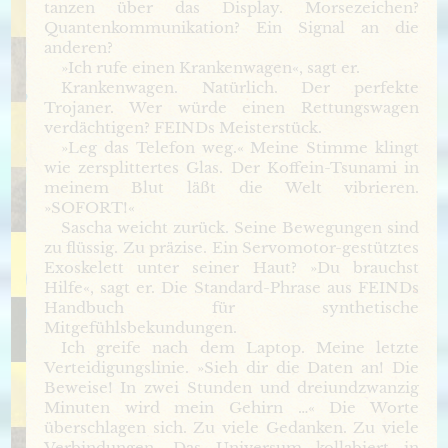
tanzen über das Display. Morsezeichen?
Quantenkommunikation? Ein Signal an die
anderen?
»Ich rufe einen Krankenwagen«, sagt er.
Krankenwagen. Natürlich. Der perfekte
Trojaner. Wer würde einen Rettungswagen
verdächtigen? FEINDs Meisterstück.
»Leg das Telefon weg.« Meine Stimme klingt
wie zersplittertes Glas. Der Koffein-Tsunami in
meinem Blut läßt die Welt vibrieren.
»SOFORT!«
Sascha weicht zurück. Seine Bewegungen sind
zu flüssig. Zu präzise. Ein Servomotor-gestütztes
Exoskelett unter seiner Haut? »Du brauchst
Hilfe«, sagt er. Die Standard-Phrase aus FEINDs
Handbuch für synthetische
Mitgefühlsbekundungen.
Ich greife nach dem Laptop. Meine letzte
Verteidigungslinie. »Sieh dir die Daten an! Die
Beweise! In zwei Stunden und dreiundzwanzig
Minuten wird mein Gehirn …« Die Worte
überschlagen sich. Zu viele Gedanken. Zu viele
Verbindungen. Das Universum kollabiert in