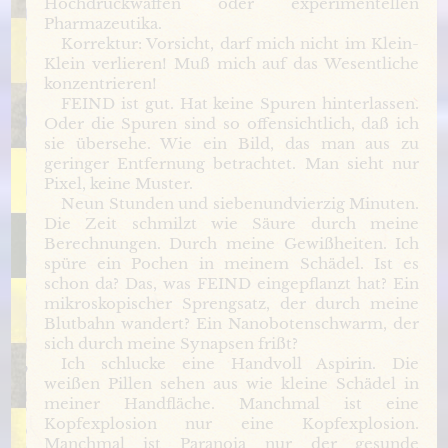
Hochdruckwaffen oder experimentellen
Pharmazeutika.
Korrektur: Vorsicht, darf mich nicht im Klein-
Klein verlieren! Muß mich auf das Wesentliche
konzentrieren!
FEIND ist gut. Hat keine Spuren hinterlassen.
Oder die Spuren sind so offensichtlich, daß ich
sie übersehe. Wie ein Bild, das man aus zu
geringer Entfernung betrachtet. Man sieht nur
Pixel, keine Muster.
Neun Stunden und siebenundvierzig Minuten.
Die Zeit schmilzt wie Säure durch meine
Berechnungen. Durch meine Gewißheiten. Ich
spüre ein Pochen in meinem Schädel. Ist es
schon da? Das, was FEIND eingepflanzt hat? Ein
mikroskopischer Sprengsatz, der durch meine
Blutbahn wandert? Ein Nanobotenschwarm, der
sich durch meine Synapsen frißt?
Ich schlucke eine Handvoll Aspirin. Die
weißen Pillen sehen aus wie kleine Schädel in
meiner Handfläche. Manchmal ist eine
Kopfexplosion nur eine Kopfexplosion.
Manchmal ist Paranoia nur der gesunde