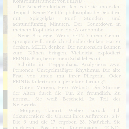
Kontrollinstrument von FEIND.«
Die Scherben kichern. Ich trete sie unter den
Teppich. Keine Zeit für philosophische Debatten
mit Spiegelglas. Fünf Stunden und
achtundfünfzig Minuten. Der Countdown in
meinem Kopf tickt wie eine Atombombe.
Neue Strategie: Wenn FEIND mein Gehirn
sprengen will, muß ich schneller denken. Härter
denken. MEHR denken. Die neuronalen Bahnen
zum Glühen bringen. Vielleicht explodiert
FEINDs Plan, bevor mein Schädel es tut.
Schritte im Treppenhaus. Analysiere: Zwei
Personen. Unregelmäßiger Rhythmus. Die alte
Frau von unten mit ihrer Pflegerin. Oder
FEINDs Killertrupp in perfekter Tarnung?
»Guten Morgen, Herr Weber!« Die Stimme
der Alten durch die Tür. Zu freundlich. Zu
normal. Sie weiß Bescheid. Ist Teil des
Netzwerks.
»Morgen«, knurrt Weber zurück. Ich
dokumentiere die Uhrzeit ihres Auftretens: 6:17.
Die 6 und die 17 ergeben 23. Natürlich. Sie
markieren Positionen. Koordinaten. FEINDs