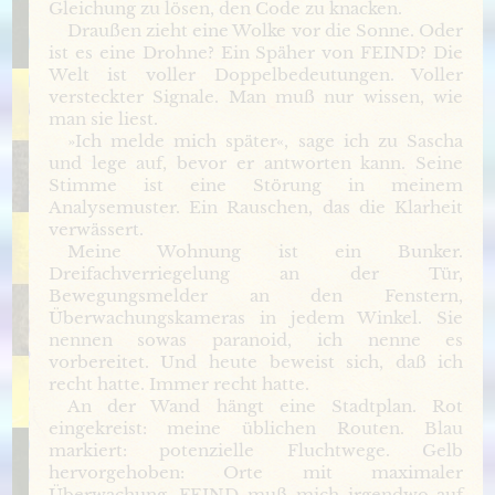
Gleichung zu lösen, den Code zu knacken.
Draußen zieht eine Wolke vor die Sonne. Oder
ist es eine Drohne? Ein Späher von FEIND? Die
Welt ist voller Doppelbedeutungen. Voller
versteckter Signale. Man muß nur wissen, wie
man sie liest.
»Ich melde mich später«, sage ich zu Sascha
und lege auf, bevor er antworten kann. Seine
Stimme ist eine Störung in meinem
Analysemuster. Ein Rauschen, das die Klarheit
verwässert.
Meine Wohnung ist ein Bunker.
Dreifachverriegelung an der Tür,
Bewegungsmelder an den Fenstern,
Überwachungskameras in jedem Winkel. Sie
nennen sowas paranoid, ich nenne es
vorbereitet. Und heute beweist sich, daß ich
recht hatte. Immer recht hatte.
An der Wand hängt eine Stadtplan. Rot
eingekreist: meine üblichen Routen. Blau
markiert: potenzielle Fluchtwege. Gelb
hervorgehoben: Orte mit maximaler
Überwachung. FEIND muß mich irgendwo auf