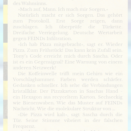
des Wahnsinns.
»Mach auf, Mann. Ich mach mir Sorgen.«
Natürlich macht er sich Sorgen. Das gehört
zum Protokoll. Erst Sorge zeigen, dann
zuschlagen. Ich überprüfe die Türkette.
Dreifache Verriegelung. Deutsche Wertarbeit
gegen FEINDs Infiltration.
»Ich hab Pizza mitgebracht«, sagt er. Wieder
Pizza. Zum Frühstück! Das kann kein Zufall sein.
Tony’s Code erreicht mich durch Sascha. Oder
ist es ein Gegensignal? Eine Warnung von einem
anderen Netzwerk?
Die Koffeinwelle trifft mein Gehirn wie ein
Vorschlaghammer. Farben werden schärfer.
Gedanken schneller. Ich sehe die Verbindungen
kristallklar. Der Pizzakarton in Saschas Hand -
ein Hexagon aus recyceltem Karton. Sechseckig
wie Bienenwaben. Wie das Muster auf FEINDs
Nachricht. Wie die molekulare Struktur von …
»Die Pizza wird kalt«, sagt Sascha durch die
Tür. Seine Stimme vibriert in der falschen
Frequenz.