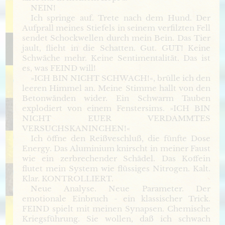
NEIN!
Ich springe auf. Trete nach dem Hund. Der
Aufprall meines Stiefels in seinem verfilzten Fell
sendet Schockwellen durch mein Bein. Das Tier
jault, flieht in die Schatten. Gut. GUT! Keine
Schwäche mehr. Keine Sentimentalität. Das ist
es, was FEIND will!
»ICH BIN NICHT SCHWACH!«, brülle ich den
leeren Himmel an. Meine Stimme hallt von den
Betonwänden wider. Ein Schwarm Tauben
explodiert von einem Fenstersims. »ICH BIN
NICHT EUER VERDAMMTES
VERSUCHSKANINCHEN!«
Ich öffne den Reißveschluß, die fünfte Dose
Energy. Das Aluminium knirscht in meiner Faust
wie ein zerbrechender Schädel. Das Koffein
flutet mein System wie flüssiges Nitrogen. Kalt.
Klar. KONTROLLIERT.
Neue Analyse. Neue Parameter. Der
emotionale Einbruch - ein klassischer Trick.
FEIND spielt mit meinen Synapsen. Chemische
Kriegsführung. Sie wollen, daß ich schwach