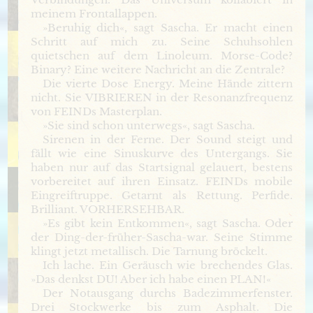
meinem Frontallappen.
»Beruhig dich«, sagt Sascha. Er macht einen
Schritt auf mich zu. Seine Schuhsohlen
quietschen auf dem Linoleum. Morse-Code?
Binary? Eine weitere Nachricht an die Zentrale?
Die vierte Dose Energy. Meine Hände zittern
nicht. Sie VIBRIEREN in der Resonanzfrequenz
von FEINDs Masterplan.
»Sie sind schon unterwegs«, sagt Sascha.
Sirenen in der Ferne. Der Sound steigt und
fällt wie eine Sinuskurve des Untergangs. Sie
haben nur auf das Startsignal gelauert, bestens
vorbereitet auf ihren Einsatz. FEINDs mobile
Eingreiftruppe. Getarnt als Rettung. Perfide.
Brilliant. VORHERSEHBAR.
»Es gibt kein Entkommen«, sagt Sascha. Oder
der Ding-der-früher-Sascha-war. Seine Stimme
klingt jetzt metallisch. Die Tarnung bröckelt.
Ich lache. Ein Geräusch wie brechendes Glas.
»Das denkst DU! Aber ich habe einen PLAN!«
Der Notausgang durchs Badezimmerfenster.
Drei Stockwerke bis zum Asphalt. Die