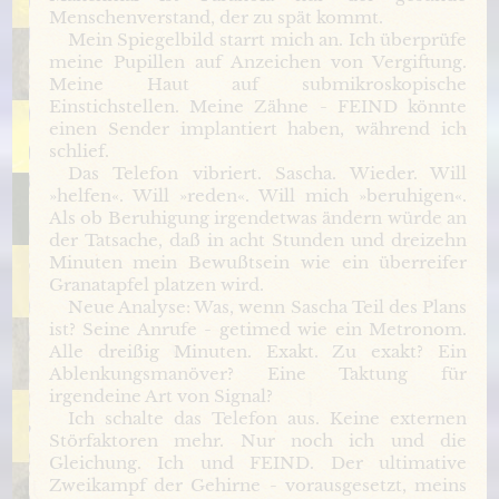
Menschenverstand, der zu spät kommt.
Mein Spiegelbild starrt mich an. Ich überprüfe
meine Pupillen auf Anzeichen von Vergiftung.
Meine Haut auf submikroskopische
Einstichstellen. Meine Zähne - FEIND könnte
einen Sender implantiert haben, während ich
schlief.
Das Telefon vibriert. Sascha. Wieder. Will
»helfen«. Will »reden«. Will mich »beruhigen«.
Als ob Beruhigung irgendetwas ändern würde an
der Tatsache, daß in acht Stunden und dreizehn
Minuten mein Bewußtsein wie ein überreifer
Granatapfel platzen wird.
Neue Analyse: Was, wenn Sascha Teil des Plans
ist? Seine Anrufe - getimed wie ein Metronom.
Alle dreißig Minuten. Exakt. Zu exakt? Ein
Ablenkungsmanöver? Eine Taktung für
irgendeine Art von Signal?
Ich schalte das Telefon aus. Keine externen
Störfaktoren mehr. Nur noch ich und die
Gleichung. Ich und FEIND. Der ultimative
Zweikampf der Gehirne - vorausgesetzt, meins