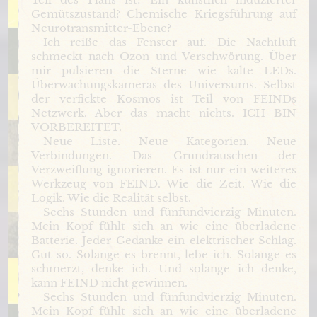
Gemütszustand? Chemische Kriegsführung auf
Neurotransmitter-Ebene?
Ich reiße das Fenster auf. Die Nachtluft
schmeckt nach Ozon und Verschwörung. Über
mir pulsieren die Sterne wie kalte LEDs.
Überwachungskameras des Universums. Selbst
der verfickte Kosmos ist Teil von FEINDs
Netzwerk. Aber das macht nichts. ICH BIN
VORBEREITET.
Neue Liste. Neue Kategorien. Neue
Verbindungen. Das Grundrauschen der
Verzweiflung ignorieren. Es ist nur ein weiteres
Werkzeug von FEIND. Wie die Zeit. Wie die
Logik. Wie die Realität selbst.
Sechs Stunden und fünfundvierzig Minuten.
Mein Kopf fühlt sich an wie eine überladene
Batterie. Jeder Gedanke ein elektrischer Schlag.
Gut so. Solange es brennt, lebe ich. Solange es
schmerzt, denke ich. Und solange ich denke,
kann FEIND nicht gewinnen.
Sechs Stunden und fünfundvierzig Minuten.
Mein Kopf fühlt sich an wie eine überladene