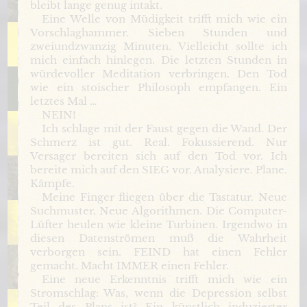
bleibt lange genug intakt.
Eine Welle von Müdigkeit trifft mich wie ein
Vorschlaghammer. Sieben Stunden und
zweiundzwanzig Minuten. Vielleicht sollte ich
mich einfach hinlegen. Die letzten Stunden in
würdevoller Meditation verbringen. Den Tod
wie ein stoischer Philosoph empfangen. Ein
letztes Mal …
NEIN!
Ich schlage mit der Faust gegen die Wand. Der
Schmerz ist gut. Real. Fokussierend. Nur
Versager bereiten sich auf den Tod vor. Ich
bereite mich auf den SIEG vor. Analysiere. Plane.
Kämpfe.
Meine Finger fliegen über die Tastatur. Neue
Suchmuster. Neue Algorithmen. Die Computer-
Lüfter heulen wie kleine Turbinen. Irgendwo in
diesen Datenströmen muß die Wahrheit
verborgen sein. FEIND hat einen Fehler
gemacht. Macht IMMER einen Fehler.
Eine neue Erkenntnis trifft mich wie ein
Stromschlag: Was, wenn die Depression selbst
Teil des Plans ist? Ein künstlich induzierter