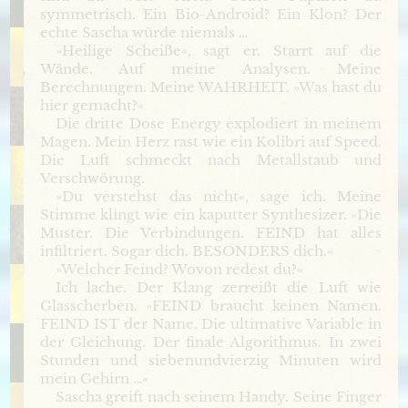
symmetrisch. Ein Bio-Android? Ein Klon? Der
echte Sascha würde niemals …
»Heilige Scheiße«, sagt er. Starrt auf die
Wände. Auf meine Analysen. Meine
Berechnungen. Meine WAHRHEIT. »Was hast du
hier gemacht?«
Die dritte Dose Energy explodiert in meinem
Magen. Mein Herz rast wie ein Kolibri auf Speed.
Die Luft schmeckt nach Metallstaub und
Verschwörung.
»Du verstehst das nicht«, sage ich. Meine
Stimme klingt wie ein kaputter Synthesizer. »Die
Muster. Die Verbindungen. FEIND hat alles
infiltriert. Sogar dich. BESONDERS dich.«
»Welcher Feind? Wovon redest du?«
Ich lache. Der Klang zerreißt die Luft wie
Glasscherben. »FEIND braucht keinen Namen.
FEIND IST der Name. Die ultimative Variable in
der Gleichung. Der finale Algorithmus. In zwei
Stunden und siebenundvierzig Minuten wird
mein Gehirn …«
Sascha greift nach seinem Handy. Seine Finger