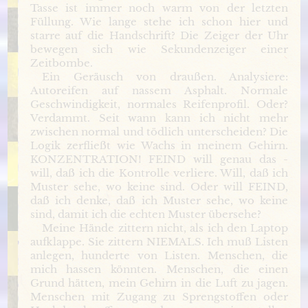
Tasse ist immer noch warm von der letzten
Füllung. Wie lange stehe ich schon hier und
starre auf die Handschrift? Die Zeiger der Uhr
bewegen sich wie Sekundenzeiger einer
Zeitbombe.
Ein Geräusch von draußen. Analysiere:
Autoreifen auf nassem Asphalt. Normale
Geschwindigkeit, normales Reifenprofil. Oder?
Verdammt. Seit wann kann ich nicht mehr
zwischen normal und tödlich unterscheiden? Die
Logik zerfließt wie Wachs in meinem Gehirn.
KONZENTRATION! FEIND will genau das -
will, daß ich die Kontrolle verliere. Will, daß ich
Muster sehe, wo keine sind. Oder will FEIND,
daß ich denke, daß ich Muster sehe, wo keine
sind, damit ich die echten Muster übersehe?
Meine Hände zittern nicht, als ich den Laptop
aufklappe. Sie zittern NIEMALS. Ich muß Listen
anlegen, hunderte von Listen. Menschen, die
mich hassen könnten. Menschen, die einen
Grund hätten, mein Gehirn in die Luft zu jagen.
Menschen mit Zugang zu Sprengstoffen oder