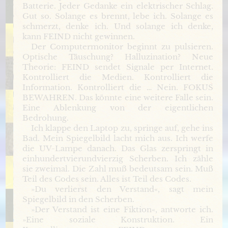
Batterie. Jeder Gedanke ein elektrischer Schlag.
Gut so. Solange es brennt, lebe ich. Solange es
schmerzt, denke ich. Und solange ich denke,
kann FEIND nicht gewinnen.
Der Computermonitor beginnt zu pulsieren.
Optische Täuschung? Halluzination? Neue
Theorie: FEIND sendet Signale per Internet.
Kontrolliert die Medien. Kontrolliert die
Information. Kontrolliert die … Nein. FOKUS
BEWAHREN. Das könnte eine weitere Falle sein.
Eine Ablenkung von der eigentlichen
Bedrohung.
Ich klappe den Laptop zu, springe auf, gehe ins
Bad. Mein Spiegelbild lacht mich aus. Ich werfe
die UV-Lampe danach. Das Glas zerspringt in
einhundertvierundvierzig Scherben. Ich zähle
sie zweimal. Die Zahl muß bedeutsam sein. Muß
Teil des Codes sein. Alles ist Teil des Codes.
»Du verlierst den Verstand«, sagt mein
Spiegelbild in den Scherben.
»Der Verstand ist eine Fiktion«, antworte ich.
»Eine soziale Konstruktion. Ein