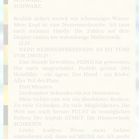
SCHWARZ.
Realität sickert zurück wie schmutziges Wasser.
Mein Kopf ist eine Neutronenbombe. Ich taste
nach meinem Handy. Die Zahlen auf dem
Display tanzen wie wahnsinnige Mathematik:
11:55
NEIN! NEINNEINNEINNEIN! ES IST FÜNF
VOR ZWÖLF!
Eine Stunde bewußtlos. FEIND hat gewonnen.
Hat mich ausgeschaltet. Perfekt getimt. Der
Holzfäller - ein Agent. Der Hund - ein Köder.
Alles Teil des Plans.
Fünf Minuten.
Dreihundert Sekunden bis zur Detonation.
Mein Gehirn rast wie ein überhitzter Reaktor.
Zu viele Gedanken. Zu viele Möglichkeiten. Die
Welt um mich herum PULST in unmöglichen
Farben. Der Asphalt ATMET. Die Häuserwände
SCHREIEN.
Letzte Analyse: Wenn mein Gehirn
explodieren soll, dann auf MEINE Art. Ich preße