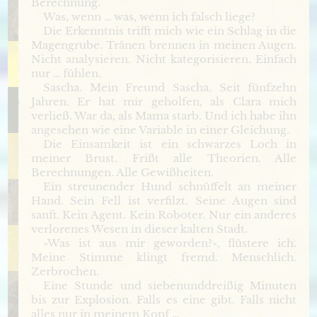
Berechnung.
Was, wenn … was, wenn ich falsch liege?
Die Erkenntnis trifft mich wie ein Schlag in die
Magengrube. Tränen brennen in meinen Augen.
Nicht analysieren. Nicht kategorisieren. Einfach
nur … fühlen.
Sascha. Mein Freund Sascha. Seit fünfzehn
Jahren. Er hat mir geholfen, als Clara mich
verließ. War da, als Mama starb. Und ich habe ihn
angesehen wie eine Variable in einer Gleichung.
Die Einsamkeit ist ein schwarzes Loch in
meiner Brust. Frißt alle Theorien. Alle
Berechnungen. Alle Gewißheiten.
Ein streunender Hund schnüffelt an meiner
Hand. Sein Fell ist verfilzt. Seine Augen sind
sanft. Kein Agent. Kein Roboter. Nur ein anderes
verlorenes Wesen in dieser kalten Stadt.
»Was ist aus mir geworden?«, flüstere ich.
Meine Stimme klingt fremd. Menschlich.
Zerbrochen.
Eine Stunde und siebenunddreißig Minuten
bis zur Explosion. Falls es eine gibt. Falls nicht
alles nur in meinem Kopf …