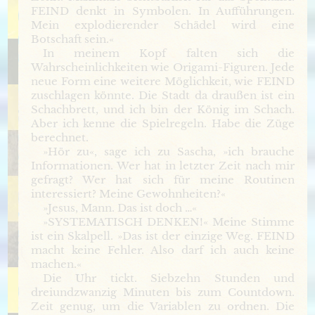
FEIND denkt in Symbolen. In Aufführungen.
Mein explodierender Schädel wird eine
Botschaft sein.«
In meinem Kopf falten sich die
Wahrscheinlichkeiten wie Origami-Figuren. Jede
neue Form eine weitere Möglichkeit, wie FEIND
zuschlagen könnte. Die Stadt da draußen ist ein
Schachbrett, und ich bin der König im Schach.
Aber ich kenne die Spielregeln. Habe die Züge
berechnet.
»Hör zu«, sage ich zu Sascha, »ich brauche
Informationen. Wer hat in letzter Zeit nach mir
gefragt? Wer hat sich für meine Routinen
interessiert? Meine Gewohnheiten?«
»Jesus, Mann. Das ist doch …«
»SYSTEMATISCH DENKEN!« Meine Stimme
ist ein Skalpell. »Das ist der einzige Weg. FEIND
macht keine Fehler. Also darf ich auch keine
machen.«
Die Uhr tickt. Siebzehn Stunden und
dreiundzwanzig Minuten bis zum Countdown.
Zeit genug, um die Variablen zu ordnen. Die