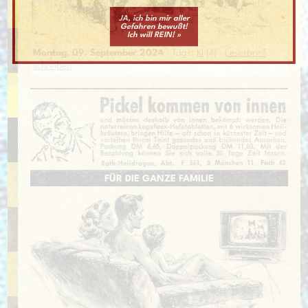
JA, ich bin mir aller
Gefahren bewußt!
Ich will REIN! »
Montag, 09. September 2024
· Tags:
KI
(4) ·
Leserbrief
schreiben
FÜR DIE GANZE FAMILIE