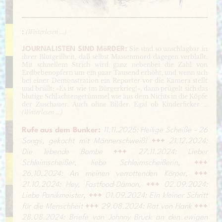
(
Weiterlesen ...)
:
Sie sind so unschlagbar in
JOURNALISTEN SIND MöRDER:
ihrer Blutgeilheit, daß selbst Massenmord dagegen verblaßt.
Mit schnellem Strich wird ganz nebenbei die Zahl von
Erdbebenopfern um ein paar Tausend erhöht, und wenn sich
bei einer Demonstration ein Reporter vor die Kamera stellt
und brüllt: »Es ist wie im Bürgerkrieg!«, dann prügelt sich das
blutige Schlachtengetümmel wie aus dem Nichts in die Köpfe
der Zuschauer. Auch ohne Bilder. Egal ob Kinderficker ...
(
Weiterlesen ...
)
Rufe aus dem Bunker:
11.11.2025: Heilige Scheiße - 26
Songs, gekocht mit Männerschweiß!
+++
21.12.2024:
Die lebende Bombe
+++
27.11.2024: Lieber
Schleimscheißer, liebe Schleimscheißerin,
+++
26.10.2024: An meinen verrottenden Körper,
+++
21.10.2024: Hey, Fastfood-Dämon,
+++
02.09.2024:
Liebe Panikmeister,
+++
01.09.2024: Ein kleiner Schritt
für die Menschheit
+++
29.08.2024: Rat von Hank
+++
28.08.2024: Briefe von Johnny Bruck an den ewigen