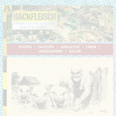
STORYS
|
FACKTEN
|
UNKULTUR
|
LÄRM
|
ANSCHAFFEN
|
SUCHE