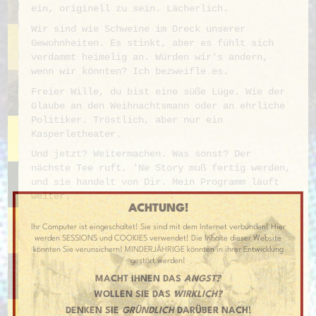
ein, originell zu sein. Lächerlich.
Wir sind wie Schweine im Dreck unserer
Gewohnheiten. Es stinkt, aber es fühlt sich
verdammt heimelig an. Würden wir's ändern,
wenn wir könnten? Ich bezweifle es.
Freier Wille, du bist eine süße Lüge. Wie der
Glaube an den Weihnachtsmann oder an ehrliche
Politiker. Tröstlich, aber nur ein
Kasperletheater.
Und jetzt? Weitermachen. Was sonst? Der
nächste Tee ruft. 'Ne Story muß fertig werden,
und sie handelt von Dir. Mein Programm läuft
weiter.
ACHTUNG!
Ihr Computer ist eingeschaltet! Sie sind mit dem Internet verbunden! Hier
werden SESSIONS und COOKIES verwendet! Die Inhalte dieser Website
könnten Sie verunsichern! MINDERJÄHRIGE könnten in ihrer Entwicklung
gestört werden!
MACHT IHNEN DAS
ANGST?
WOLLEN SIE DAS
WIRKLICH?
DENKEN SIE
GRÜNDLICH
DARÜBER NACH!