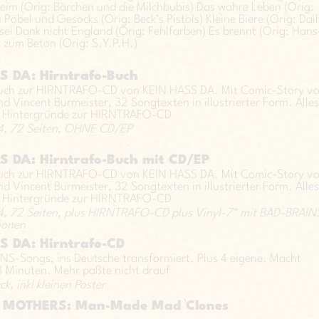
heim (Orig: Bärchen und die Milchbubis) Das wahre Leben (Orig:
Pöbel und Gesocks (Orig: Beck’s Pistols) Kleine Biere (Orig: Dai
 sei Dank nicht England (Orig: Fehlfarben) Es brennt (Orig: Hans
k zum Beton (Orig: S.Y.P.H.)
S DA: Hirntrafo-Buch
buch zur HIRNTRAFO-CD von KEIN HASS DA. Mit Comic-Story v
nd Vincent Burmeister, 32 Songtexten in illustrierter Form. Alle
 Hintergründe zur HIRNTRAFO-CD
4, 72 Seiten, OHNE CD/EP
S DA: Hirntrafo-Buch mit CD/EP
buch zur HIRNTRAFO-CD von KEIN HASS DA. Mit Comic-Story v
nd Vincent Burmeister, 32 Songtexten in illustrierter Form. Alle
 Hintergründe zur HIRNTRAFO-CD
4, 72 Seiten, plus HIRNTRAFO-CD plus Vinyl-7" mit BAD-BRAIN
ionen
S DA: Hirntrafo-CD
S-Songs, ins Deutsche transformiert. Plus 4 eigene. Macht
 Minuten. Mehr paßte nicht drauf
k, inkl kleinen Poster
 MOTHERS: Man-Made Mad Clones