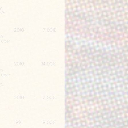
ly
-A-
2010
7,00€
on
s über
2010
14,00€
on
s über
S-
2010
7,00€
1991
9,00€