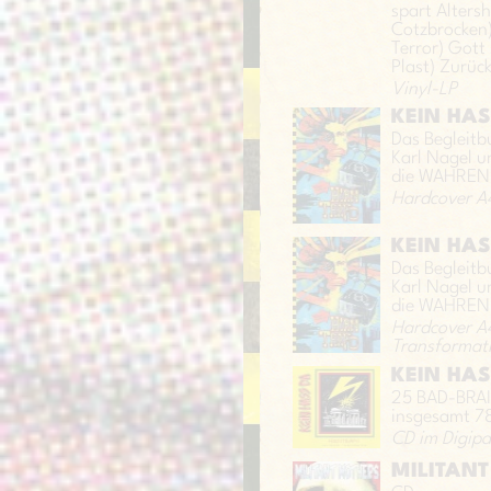
spart Alters
Cotzbrocken) 
Terror) Gott
Plast) Zurüc
Vinyl-LP
KEIN HAS
Das Begleit
Karl Nagel u
die WAHREN
Hardcover A
KEIN HAS
Das Begleit
Karl Nagel u
die WAHREN
Hardcover A
Transformat
KEIN HAS
25 BAD-BRAIN
insgesamt 78
CD im Digipac
MILITANT