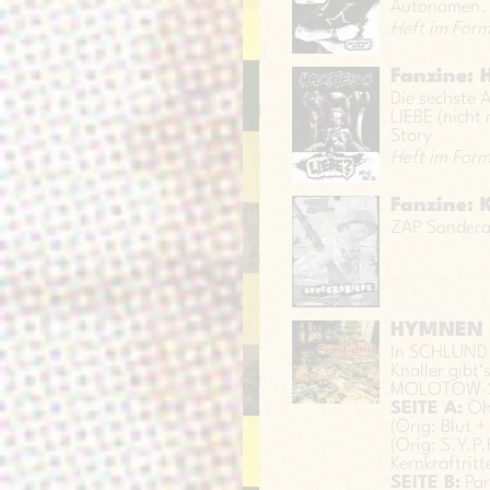
Autonomen. D
Heft im Form
Fanzine:
Die sechste
LIEBE (nicht
Story
Heft im Form
Fanzine:
ZAP Sonder
HYMNEN 
In SCHLUND w
Knaller gibt‘
MOLOTOW-SOD
SEITE A:
Oh
(Orig: Blut 
(Orig: S.Y.P
Kernkraftritt
SEITE B:
Par