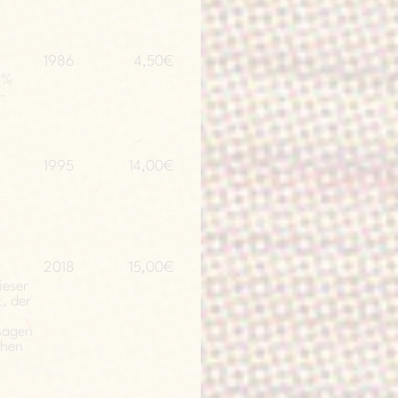
1986
4,50€
 %
-
1995
14,00€
2018
15,00€
ieser
t, der
sagen
chen
t