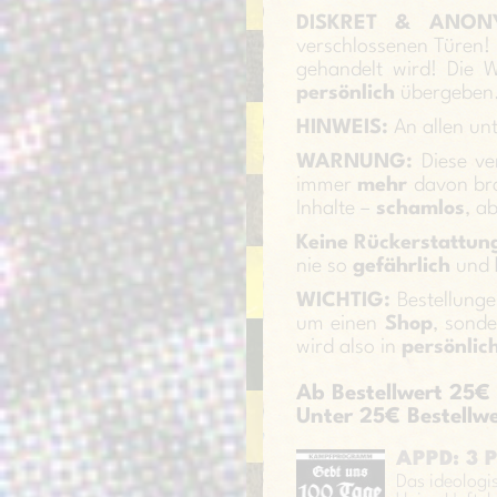
DISKRET & ANON
verschlossenen Türen!
gehandelt wird! Die
persönlich
übergeben
HINWEIS:
An allen unt
WARNUNG:
Diese ve
immer
mehr
davon bra
Inhalte –
schamlos
, a
Keine Rückerstattu
nie so
gefährlich
und
WICHTIG:
Bestellung
um einen
Shop
, sonde
wird also in
persönlic
Ab Bestellwert 2
Unter 25€ Bestel
APPD: 3 
Das ideolog