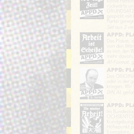
kleine Heftc
rückwärts un
GRUNDSATZP
gespickt mit
Partei gereg
Set aus 3 ve
APPD: PLA
Das Plakat, 
von den Wänd
es von den W
mehr davon, 
A1-Format, g
APPD: PL
Das ORIGINA
oder in der 
kriegen. Wir
DIN A1, gefa
APPD: PL
Im Bundesta
OCHSENTOUR 
Kundgebung f
Höhepunkt p
Exemplare.