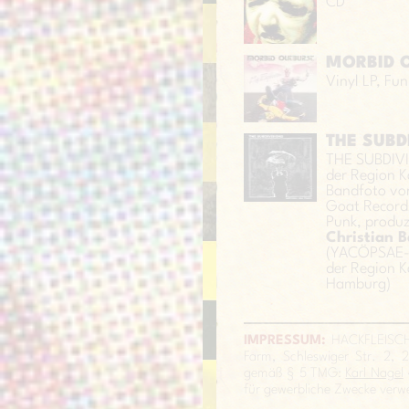
CD
MORBID O
Vinyl LP, Fu
THE SUBDI
THE SUBDIVIS
der Region K
Bandfoto vor
Goat Record
Punk, produz
Christian B
(YACÖPSAE-G
der Region K
Hamburg)
IMPRESSUM:
HACKFLEISCH w
Farm, Schleswiger Str. 2, 
gemäß § 5 TMG:
Karl Nagel
für gewerbliche Zwecke verw