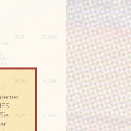
2018
25,00€
n den
i-
 Mix
iten
2000
14,00€
wie
nternet
IES
Sie
2009
17,00€
er
t