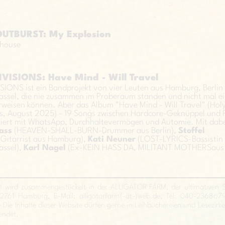
UTBURST: My Explosion
nhouse
VISIONS: Have Mind - Will Travel
IONS ist ein Bandprojekt von vier Leuten aus Hamburg, Berlin
assel, die nie zusammen im Proberaum standen und nicht mal e
weisen können. Aber das Album "Have Mind - Will Travel" (Hol
s, August 2025) - 19 Songs zwischen Hardcore-Geknüppel und 
iert mit WhatsApp, Durchhaltevermögen und Automie. Mit dabe
ass
(HEAVEN-SHALL-BURN-Drummer aus Berlin),
Stoffel
itarrist aus Hamburg),
Kati Neuner
(LOST-LYRICS-Bassistin
assel),
Karl Nagel
(Ex-KEIN HASS DA, MILITANT MOTHERSaus
ird zusammengestückelt in der ALLIGATOR FARM, der ultimativen Sc
22761 Hamburg, E-Mail: alligatorfarm(-ät-)web.de, Tel: 040-23686795
· Die Inhalte dieser Website dürfen gerne in Leihbüchereien und Lesezirk
endet.