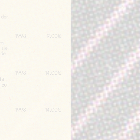
 der
1998
9,00€
es
 sie
nde
1998
14,00€
bt
 zu
1998
14,00€
r