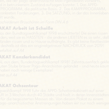
hen, die der pogo-anarchistische Mob irgendwann vorwärts,
d in betrunkenem Zustand aufsagen konnte: 1. Das APPD-
ROGRAMM, die politische Basis. 2. Das KAMPFPROGRAMM,
 konkreten Forderungen. 3. Die SATZUNG, in der das Innenleben
elt wurde.
rschiedenen Broschüren im Form DIN A 6
KAT Arbeit ist Scheiße
das den Bundtagswahlkampf 1998 erschütterte! Die einen rissen 
en, weil sie es HASSTEN - die anderen LIEBTEN es so sehr, daß
änden rissen und zu Hause aufhängte. Es gibt keine Restbestä
deshalb ist dies ein originalgetreuer NACHDRUCK von 2019!
efaltet auf A4
AKAT Kanzlerkandidat
L aus dem, Bundestagswahlkampf 1998! Zehntausenfach gekle
guten Stube braver Pogo-Anarchisten gelandet - und heute kaum
 haben noch wenige Exemplare!
ltet auf A4
AKAT Ochsentour
gswahlkampf 1998 fuhr das APPD-Schattenkabinett auf einer
in 3 Wochen durch 40 Städte und hielt in deren Innenstädten
ür die begeisterten Massen ab. Von diesem Plakat zu einem
ogo-anarchistischer Anstrengungen haben wir nur noch wenige