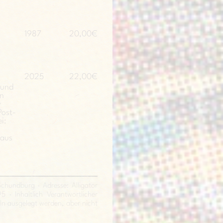
1987
20,00€
2025
22,00€
 und
in
y
Post-
i:
 aus
hundburg · Adresse: Alligator
 · Inhaltlich Verantwortlicher
eln ausgelegt werden, aber nicht