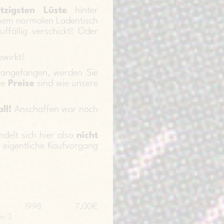
tzigsten Lüste
hinter
einem normalen Ladentisch
ffällig verschickt! Oder
ewirkt!
angefangen, werden Sie
re
Preise
sind wie unsere
ll!
Anschaffen war noch
ndelt sich hier also
nicht
r eigentliche Kaufvorgang
1998
7,00€
en 3