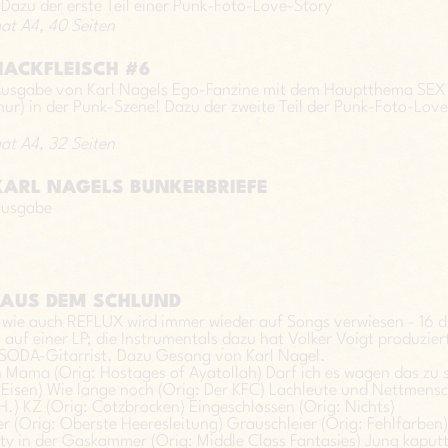
azu der erste Teil einer Punk-Foto-Love-Story
at A4, 40 Seiten
 HACKFLEISCH #6
 Ausgabe von Karl Nagels Ego-Fanzine mit dem Hauptthema SEX
 nur) in der Punk-Szene! Dazu der zweite Teil der Punk-Foto-Love
at A4, 32 Seiten
 KARL NAGELS BUNKERBRIEFE
ausgabe
AUS DEM SCHLUND
ie auch REFLUX wird immer wieder auf Songs verwiesen - 16 d
s auf einer LP; die Instrumentals dazu hat Volker Voigt produzier
A-Gitarrist. Dazu Gesang von Karl Nagel.
 Mama (Orig: Hostages of Ayatollah) Darf ich es wagen das zu 
+ Eisen) Wie lange noch (Orig: Der KFC) Lachleute und Nettmens
.H.) KZ (Orig: Cotzbrocken) Eingeschlossen (Orig: Nichts)
er (Orig: Oberste Heeresleitung) Grauschleier (Orig: Fehlfarben)
ty in der Gaskammer (Orig: Middle Class Fantasies) Jung kaput