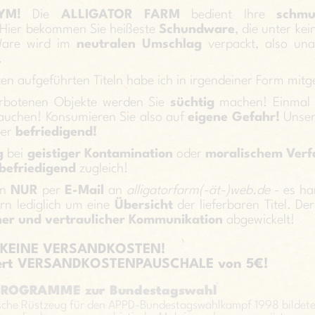
YM!
Die
ALLIGATOR FARM
bedient Ihre
schmu
 Hier bekommen Sie heißeste
Schundware
, die unter k
 Ware wird im
neutralen Umschlag
verpackt, also unau
.
en aufgeführten Titeln habe ich in irgendeiner Form mitg
rbotenen Objekte werden Sie
süchtig
machen! Einmal 
uchen! Konsumieren Sie also auf
eigene Gefahr!
Unse
ber
befriedigend!
ng
bei
geistiger Kontamination
oder
moralischem Verfa
befriedigend
zugleich!
en
NUR
per
E-Mail
an
alligatorfarm(-ät-)web.de
- es ha
rn lediglich um eine
Übersicht
der lieferbaren Titel. De
her und vertraulicher Kommunikation
abgewickelt!
5€ KEINE VERSANDKOSTEN!
lwert VERSANDKOSTENPAUSCHALE von 5€!
PROGRAMME zur Bundestagswahl
ische Rüstzeug für den APPD-Bundestagswahlkampf 1998 bildet