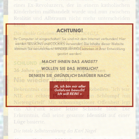
eines Ex-Revoluzzers, der in einem katholischen
Kinderheim
mißhandelt
wurde und nun zwischen
Realität
und
Albtraum
nicht mehr unterscheiden
kann.
ACHTUNG!
Das dunkle Geheimnis von KARL NAGEL
Ihr Computer ist eingeschaltet! Sie sind mit dem Internet verbunden! Hier
Sonntag, 25. August 2024
· Tags:
Schlund
(9)
werden SESSIONS und COOKIES verwendet! Die Inhalte dieser Website
ARCHIVBEITRAG, Lesezugriff ab
POMMES
könnten Sie verunsichern! MINDERJÄHRIGE könnten in ihrer Entwicklung
gestört werden!
MACHT IHNEN DAS
ANGST?
SCHLUND #3:
WOLLEN SIE DAS
WIRKLICH?
36 Jahre gefangen in Schumpfhausen
DENKEN SIE
GRÜNDLICH
DARÜBER NACH!
Nie wieder Punk!
JA, ich bin mir aller
Bekenntnis
eines
ausverkauften Rebellen:
"Ich war
Gefahren bewußt!
Ich will REIN! »
NIE
ein
echter PUNK
– nur ein
Schlumpf
mit
Nietengürtel!
" Mit
schonungsloser Offenheit
legt
ein Alt-Punk seine
letzte Schande
bloß: Die
Erkenntnis, daß seine gesamte
Identität
auf einer
Lüge
basierte.
Die totale Selbstzerstörung des Karl Nagel