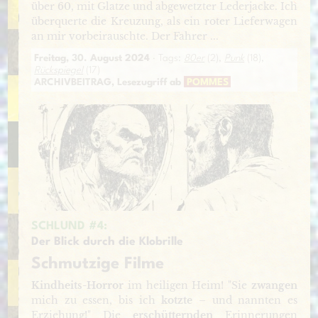
über 60, mit Glatze und abgewetzter Lederjacke. Ich
überquerte die Kreuzung, als ein roter Lieferwagen
an mir vorbeirauschte. Der Fahrer ...
Freitag, 30. August 2024
· Tags:
80er
(2),
Punk
(18),
Rückspiegel
(17)
ARCHIVBEITRAG, Lesezugriff ab
POMMES
SCHLUND #4:
Der Blick durch die Klobrille
Schmutzige Filme
Kindheits-Horror
im heiligen Heim! "Sie
zwangen
mich zu essen, bis ich
kotzte
– und nannten es
Erziehung!" Die
erschütternden
Erinnerungen