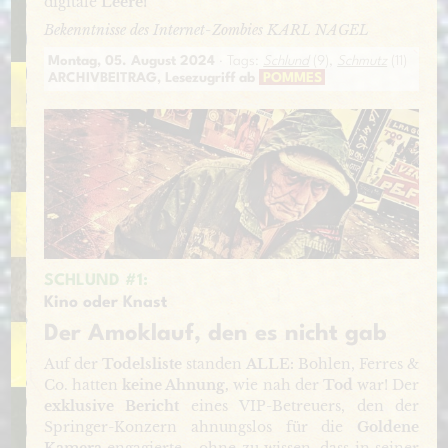
digitale
Leere!
Bekenntnisse des Internet-Zombies KARL NAGEL
Montag, 05. August 2024
· Tags:
Schlund
(9),
Schmutz
(11)
ARCHIVBEITRAG, Lesezugriff ab
POMMES
SCHLUND #1:
Kino oder Knast
Der Amoklauf, den es nicht gab
Auf der
Todelsliste
standen
ALLE:
Bohlen, Ferres &
Co. hatten
keine Ahnung,
wie nah der
Tod
war! Der
exklusive Bericht
eines VIP-Betreuers, den der
Springer-Konzern ahnungslos für die
Goldene
Kamera
engagierte - ohne zu wissen, dass in seiner