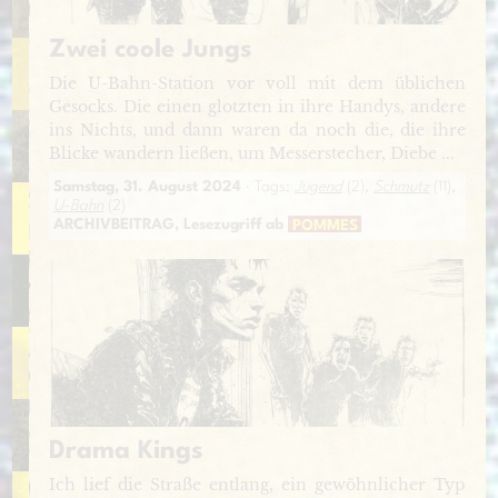
Zwei coole Jungs
Die U-Bahn-Station vor voll mit dem üblichen
Gesocks. Die einen glotzten in ihre Handys, andere
ins Nichts, und dann waren da noch die, die ihre
Blicke wandern ließen, um Messerstecher, Diebe ...
Samstag, 31. August 2024
· Tags:
Jugend
(2),
Schmutz
(11),
U-Bahn
(2)
ARCHIVBEITRAG, Lesezugriff ab
POMMES
Drama Kings
Ich lief die Straße entlang, ein gewöhnlicher Typ