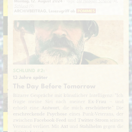
Montag, 12. August 2024
· Tags:
Die Heiligen Scheine
(4),
Schlund
(9)
ARCHIVBEITRAG, Lesezugriff ab
POMMES
SCHLUND #2:
13 Jahre später
The Day Before Tomorrow
Bizarre Gespräche mit künstlicher Intelligenz: "Ich
fragte meine Siri nach meiner
Ex-Frau
– und
erhielt eine
Antwort
, die mich
erschütterte
." Die
erschreckende Psychose
eines Punk-Veterans, der
zwischen
Facebook-Feed
und
Twitter-Strom
seinen
Verstand verliert. Mit
Axt
und
Stahlhelm
gegen die