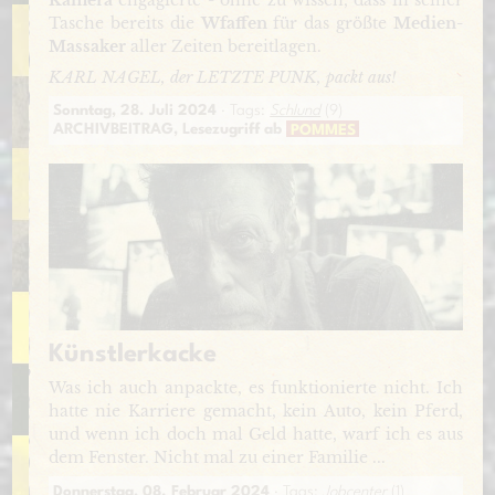
Tasche bereits die
Wfaffen
für das größte
Medien-
Massaker
aller Zeiten bereitlagen.
KARL NAGEL, der LETZTE PUNK, packt aus!
Sonntag, 28. Juli 2024
· Tags:
Schlund
(9)
ARCHIVBEITRAG, Lesezugriff ab
POMMES
Künstlerkacke
Was ich auch anpackte, es funktionierte nicht. Ich
hatte nie Karriere gemacht, kein Auto, kein Pferd,
und wenn ich doch mal Geld hatte, warf ich es aus
dem Fenster. Nicht mal zu einer Familie ...
Donnerstag, 08. Februar 2024
· Tags:
Jobcenter
(1)