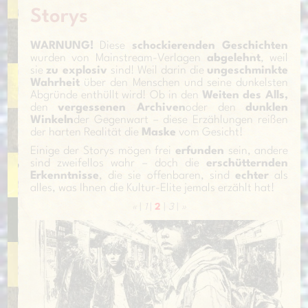
Storys
WARNUNG!
Diese
schockierenden Geschichten
wurden von Mainstream-Verlagen
abgelehnt
, weil
sie
zu explosiv
sind! Weil darin die
ungeschminkte
Wahrheit
über den Menschen und seine dunkelsten
Abgründe enthüllt wird! Ob in den
Weiten des Alls,
den
vergessenen Archiven
oder den
dunklen
Winkeln
der Gegenwart – diese Erzählungen reißen
der harten Realität die
Maske
vom Gesicht!
Einige der Storys mögen frei
erfunden
sein, andere
sind zweifellos wahr – doch die
erschütternden
Erkenntnisse
, die sie offenbaren, sind
echter
als
alles, was Ihnen die Kultur-Elite jemals erzählt hat!
«
|
1
|
2
|
3
|
»