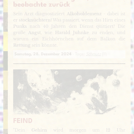
beobachte zurück
Sein Arzt diagnostiziert
Alkoholdemenz
- dabei ist
er
stocknüchtern!
Was passiert, wenn das Hirn eines
Punks
nach 40 Jahren den Dienst quittiert? Die
große
Angst
, wie
Harald Juhnke
zu enden, und
warum ein Eichhörnchen auf dem Balkon die
Rettung
sein könnte.
Samstag, 28. Dezember 2024
· Tags:
Schmutz
(11)
FEIND
"Dein
Gehirn
wird morgen um 12 Uhr