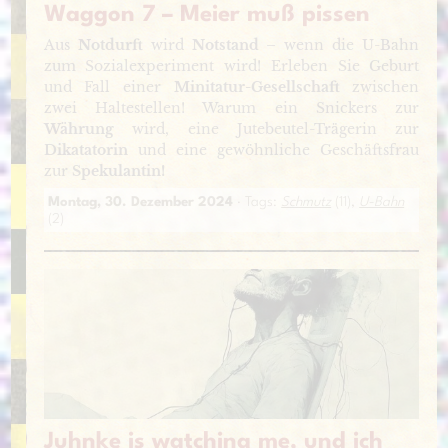
Waggon 7 – Meier muß pissen
Aus
Notdurft
wird
Notstand
– wenn die U-Bahn
zum Sozialexperiment wird! Erleben Sie Geburt
und Fall einer
Minitatur-Gesellschaft
zwischen
zwei Haltestellen! Warum ein Snickers zur
Währung
wird, eine Jutebeutel-Trägerin zur
Dikatatorin
und eine gewöhnliche Geschäftsfrau
zur
Spekulantin!
Montag, 30. Dezember 2024
· Tags:
Schmutz
(11),
U-Bahn
(2)
Juhnke is watching me, und ich