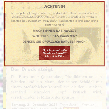
Ihr kennt sie, diese Dialoge, die sich wie ein
ACHTUNG!
Kaugummi ...
(weiterlesen)
Ihr Computer ist eingeschaltet! Sie sind mit dem Internet verbunden! Hier
Samstag, 21. Dezember 2024
· Tags:
Bunker
(1)
werden SESSIONS und COOKIES verwendet! Die Inhalte dieser Website
könnten Sie verunsichern! MINDERJÄHRIGE könnten in ihrer Entwicklung
gestört werden!
MACHT IHNEN DAS
ANGST?
WOLLEN SIE DAS
WIRKLICH?
DENKEN SIE
GRÜNDLICH
DARÜBER NACH!
JA, ich bin mir aller
Gefahren bewußt!
Ich will REIN! »
Der Druck steigt
Ein
Büro
unter
Quarantäne, Plastiklanen
an den
Wänden und ein Mann, der seinen
Schädel
mit
einem
Meßschieber
kontrolliert! Als der
Druck
in
Manfred Schröders Kopf
kritisch
wird,
verschwinden 14 Mitarbeiter spurlos!
Samstag, 21. Dezember 2024
· Tags:
Büro
(1),
Schmutz
(11)