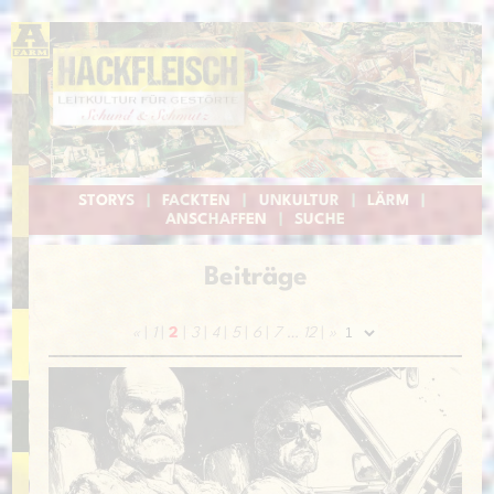
STORYS
|
FACKTEN
|
UNKULTUR
|
LÄRM
|
ANSCHAFFEN
|
SUCHE
Beiträge
«
|
1
|
2
|
3
|
4
|
5
|
6
|
7
…
12
|
»