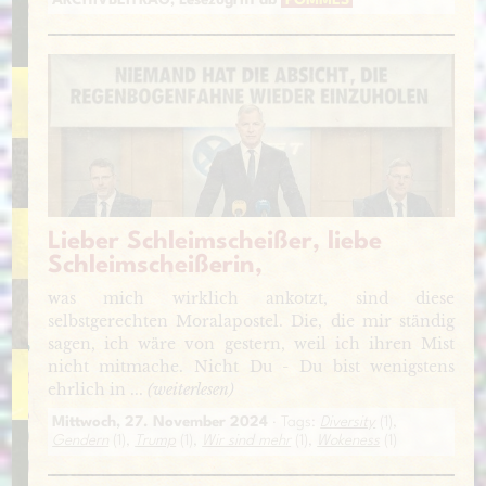
ARCHIVBEITRAG, Lesezugriff ab
POMMES
Lieber Schleimscheißer, liebe
Schleimscheißerin,
was mich wirklich ankotzt, sind diese
selbstgerechten Moralapostel. Die, die mir ständig
sagen, ich wäre von gestern, weil ich ihren Mist
nicht mitmache. Nicht Du - Du bist wenigstens
ehrlich in ...
(weiterlesen)
Mittwoch, 27. November 2024
· Tags:
Diversity
(1),
Gendern
(1),
Trump
(1),
Wir sind mehr
(1),
Wokeness
(1)