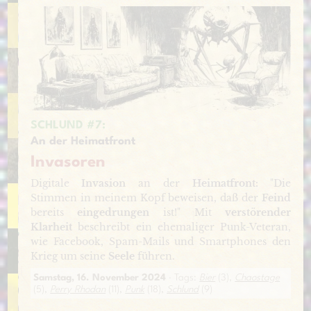
SCHLUND #7:
An der Heimatfront
Invasoren
Digitale
Invasion
an der
Heimatfront:
"Die
Stimmen in meinem Kopf beweisen, daß der
Feind
bereits
eingedrungen
ist!" Mit
verstörender
Klarheit
beschreibt ein ehemaliger Punk-Veteran,
wie Facebook, Spam-Mails und Smartphones den
Krieg um seine
Seele
führen.
Samstag, 16. November 2024
· Tags:
Bier
(3),
Chaostage
(5),
Perry Rhodan
(11),
Punk
(18),
Schlund
(9)