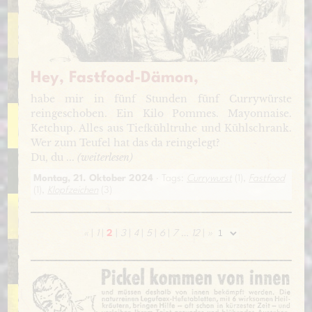
Hey, Fastfood-Dämon,
habe mir in fünf Stunden fünf Currywürste
reingeschoben. Ein Kilo Pommes. Mayonnaise.
Ketchup. Alles aus Tiefkühltruhe und Kühlschrank.
Wer zum Teufel hat das da reingelegt?
Du, du ...
(weiterlesen)
Montag, 21. Oktober 2024
· Tags:
Currywurst
(1),
Fastfood
(1),
Klopfzeichen
(3)
«
|
1
|
2
|
3
|
4
|
5
|
6
|
7
…
12
|
»