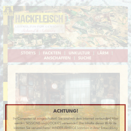
STORYS
|
FACKTEN
|
UNKULTUR
|
LÄRM
|
ANSCHAFFEN
|
SUCHE
ACHTUNG!
Ihr Computer ist eingeschaltet! Sie sind mit dem Internet verbunden! Hier
werden SESSIONS und COOKIES verwendet! Die Inhalte dieser Website
könnten Sie verunsichern! MINDERJÄHRIGE könnten in ihrer Entwicklung