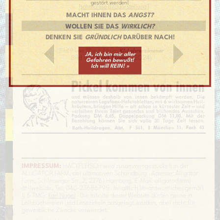
gestört werden!
[
schmalere Bilddarstellung
]
MACHT IHNEN DAS
ANGST?
Lehrerzimmer 09
WOLLEN SIE DAS
WIRKLICH?
DENKEN SIE
GRÜNDLICH
DARÜBER NACH!
Bild 9 von 37 aus Album
KI-Lehrerzimmer
JA, ich bin mir aller
Bild von
Karl Nagel
(2024)
Gefahren bewußt!
Ich will REIN! »
IMPRESSUM:
HACKFLEISCH wird zusammengestückelt in der
ALLIGATOR FARM, der ultimativen Schundburg · Adresse: Alligator
Farm, Schleswiger Str. 2, 22761 Hamburg, E-Mail: alligatorfarm(-
ät-)web.de, Tel: 040-23686795 · Inhaltlich Verantwortlicher gemäß
§ 5 TMG:
Karl Nagel
· Die Inhalte dieser Website dürfen gerne in
Leihbüchereien und Lesezirkeln ausgelegt werden, aber nicht für
gewerbliche Zwecke verwendet.