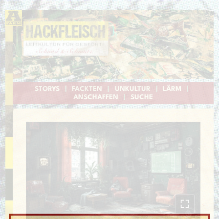
STORYS
|
FACKTEN
|
UNKULTUR
|
LÄRM
|
ANSCHAFFEN
|
SUCHE