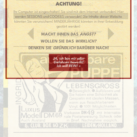
ACHTUNG!
[
schmalere Bilddarstellung
]
Ihr Computer ist eingeschaltet! Sie sind mit dem Internet verbunden! Hier
Lehrerzimmer 08
werden SESSIONS und COOKIES verwendet! Die Inhalte dieser Website
könnten Sie verunsichern! MINDERJÄHRIGE könnten in ihrer Entwicklung
gestört werden!
Bild 8 von 37 aus Album
KI-Lehrerzimmer
MACHT IHNEN DAS
ANGST?
Bild von
Karl Nagel
(2024)
WOLLEN SIE DAS
WIRKLICH?
DENKEN SIE
GRÜNDLICH
DARÜBER NACH!
JA, ich bin mir aller
Gefahren bewußt!
Ich will REIN! »