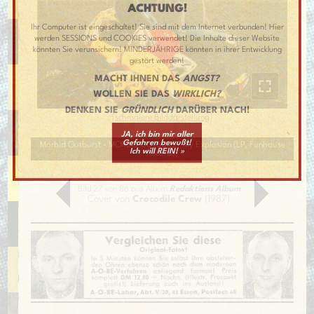
ACHTUNG!
Ihr Computer ist eingeschaltet! Sie sind mit dem Internet verbunden! Hier
werden SESSIONS und COOKIES verwendet! Die Inhalte dieser Website
könnten Sie verunsichern! MINDERJÄHRIGE könnten in ihrer Entwicklung
gestört werden!
MACHT IHNEN DAS
ANGST?
WOLLEN SIE DAS
WIRKLICH?
DENKEN SIE
GRÜNDLICH
DARÜBER NACH!
[
schmalere Bilddarstellung
]
JA, ich bin mir aller
Gefahren bewußt!
Morbid Outburst - MORBID OUTBURST My Explosion (LP, Funhouse
Ich will REIN! »
Records)
Bild 27 von 86 aus Album
Redaktions Album
Cover von
Crocodile Crew
(1987)