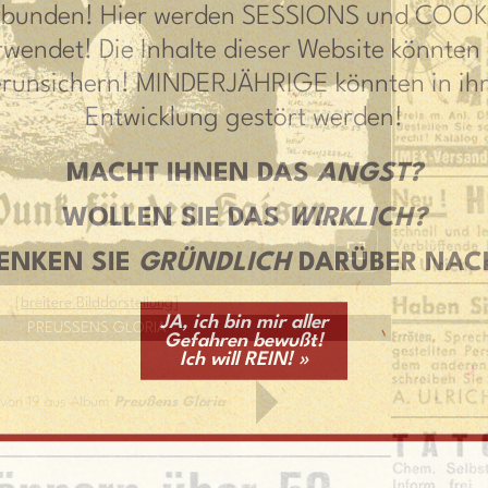
rbunden! Hier werden SESSIONS und COOK
rwendet! Die Inhalte dieser Website könnten 
erunsichern! MINDERJÄHRIGE könnten in ihr
Entwicklung gestört werden!
MACHT IHNEN DAS
ANGST?
WOLLEN SIE DAS
WIRKLICH?
ENKEN SIE
GRÜNDLICH
DARÜBER NAC
[
breitere Bilddarstellung
]
JA, ich bin mir aller
PREUSSENS GLORIA
Gefahren bewußt!
Ich will REIN! »
8 von 19 aus Album
Preußens Gloria