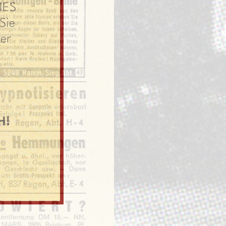
IES
Sie
er
H!