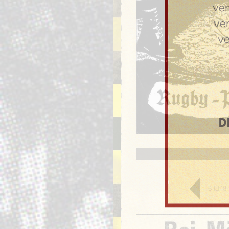
ve
ve
v
D
Bild 1