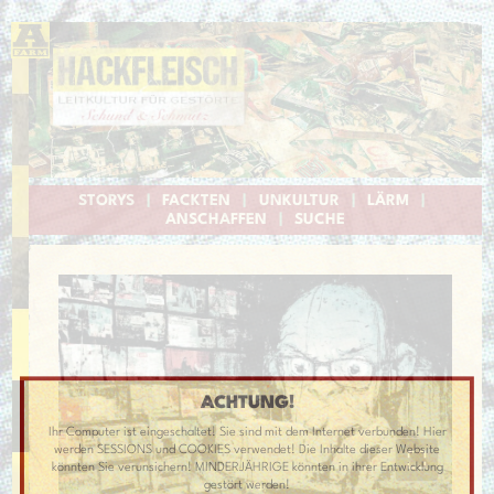
STORYS
|
FACKTEN
|
UNKULTUR
|
LÄRM
|
ANSCHAFFEN
|
SUCHE
ACHTUNG!
Ihr Computer ist eingeschaltet! Sie sind mit dem Internet verbunden! Hier
werden SESSIONS und COOKIES verwendet! Die Inhalte dieser Website
könnten Sie verunsichern! MINDERJÄHRIGE könnten in ihrer Entwicklung
gestört werden!