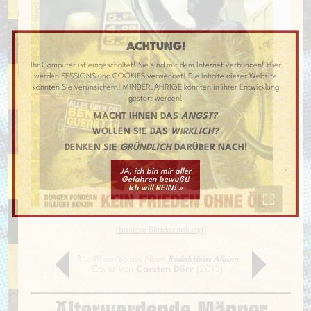
ACHTUNG!
Ihr Computer ist eingeschaltet! Sie sind mit dem Internet verbunden! Hier
werden SESSIONS und COOKIES verwendet! Die Inhalte dieser Website
könnten Sie verunsichern! MINDERJÄHRIGE könnten in ihrer Entwicklung
gestört werden!
MACHT IHNEN DAS
ANGST?
WOLLEN SIE DAS
WIRKLICH?
DENKEN SIE
GRÜNDLICH
DARÜBER NACH!
JA, ich bin mir aller
Gefahren bewußt!
Ich will REIN! »
[
breitere Bilddarstellung
]
Bild 49 von 86 aus Album
Redaktions Album
Cover von
Carsten Dörr
(2010)