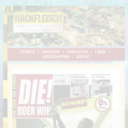
STORYS
|
FACKTEN
|
UNKULTUR
|
LÄRM
|
ANSCHAFFEN
|
SUCHE