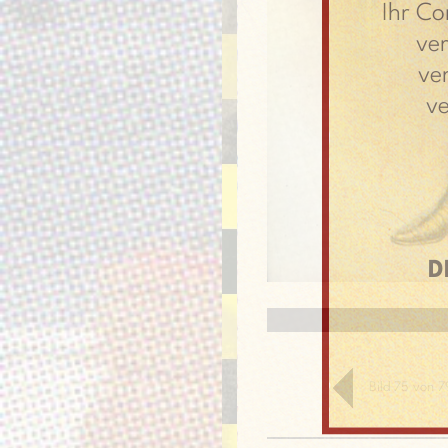
Ihr Co
ve
ve
v
D
Bild 75 von 