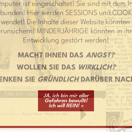
mputer ist eingeschaltet! Sie sind mit dem I
rbunden! Hier werden SESSIONS und COOK
rwendet! Die Inhalte dieser Website könnten 
erunsichern! MINDERJÄHRIGE könnten in ihr
Entwicklung gestört werden!
MACHT IHNEN DAS
ANGST?
WOLLEN SIE DAS
WIRKLICH?
ENKEN SIE
GRÜNDLICH
DARÜBER NAC
[
breitere Bilddarstellung
]
PERRY #99 - Star-Galerie
JA, ich bin mir aller
Gefahren bewußt!
Ich will REIN! »
79 aus Album
Perry Unser Mann im All ...