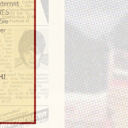
nternet
IES
Sie
er
H!