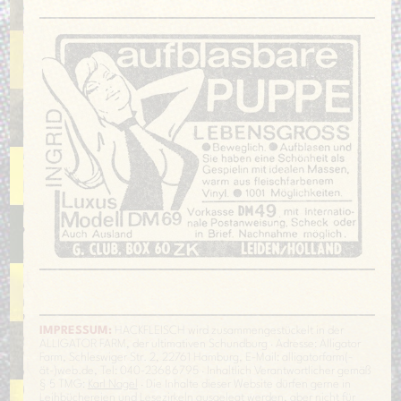
IMPRESSUM:
HACKFLEISCH wird zusammengestückelt in der
ALLIGATOR FARM, der ultimativen Schundburg · Adresse: Alligator
Farm, Schleswiger Str. 2, 22761 Hamburg, E-Mail: alligatorfarm(-
ät-)web.de, Tel: 040-23686795 · Inhaltlich Verantwortlicher gemäß
§ 5 TMG:
Karl Nagel
· Die Inhalte dieser Website dürfen gerne in
Leihbüchereien und Lesezirkeln ausgelegt werden, aber nicht für