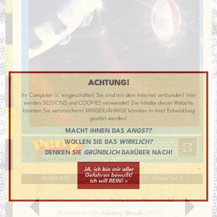
ACHTUNG!
Ihr Computer ist eingeschaltet! Sie sind mit dem Internet verbunden! Hier
werden SESSIONS und COOKIES verwendet! Die Inhalte dieser Website
könnten Sie verunsichern! MINDERJÄHRIGE könnten in ihrer Entwicklung
gestört werden!
MACHT IHNEN DAS
ANGST?
WOLLEN SIE DAS
WIRKLICH?
DENKEN SIE
GRÜNDLICH
DARÜBER NACH!
[
breitere Bilddarstellung
]
JA, ich bin mir aller
Gefahren bewußt!
PERRY #40 - Star-Galerie: Die neue CREST, Poster Teil 2
Ich will REIN! »
Bild 24 von 79 aus Album
Perry Unser Mann im All
...
Illustration von
Johnny Bruck
(1970)