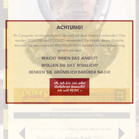
ACHTUNG!
Ihr Computer ist eingeschaltet! Sie sind mit dem Internet verbunden! Hier
werden SESSIONS und COOKIES verwendet! Die Inhalte dieser Website
könnten Sie verunsichern! MINDERJÄHRIGE könnten in ihrer Entwicklung
gestört werden!
MACHT IHNEN DAS
ANGST?
WOLLEN SIE DAS
WIRKLICH?
DENKEN SIE
GRÜNDLICH
DARÜBER NACH!
JA, ich bin mir aller
Gefahren bewußt!
Ich will REIN! »
[
breitere Bilddarstellung
]
PERRY #23 - Star-Galerie: Julian Tifflor
Bild 8 von 79 aus Album
Perry Unser Mann im All
...
Illustration von
Johnny Bruck
(1969)