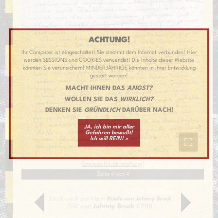
ACHTUNG!
Ihr Computer ist eingeschaltet! Sie sind mit dem Internet verbunden! Hier
werden SESSIONS und COOKIES verwendet! Die Inhalte dieser Website
könnten Sie verunsichern! MINDERJÄHRIGE könnten in ihrer Entwicklung
gestört werden!
MACHT IHNEN DAS
ANGST?
WOLLEN SIE DAS
WIRKLICH?
DENKEN SIE
GRÜNDLICH
DARÜBER NACH!
JA, ich bin mir aller
Gefahren bewußt!
Ich will REIN! »
[
breitere Bilddarstellung
]
Seite 4 von 4
Bild 8 von 8 aus Album
Briefe von Johnny Bruck
Bild von
Johnny Bruck
(1981)