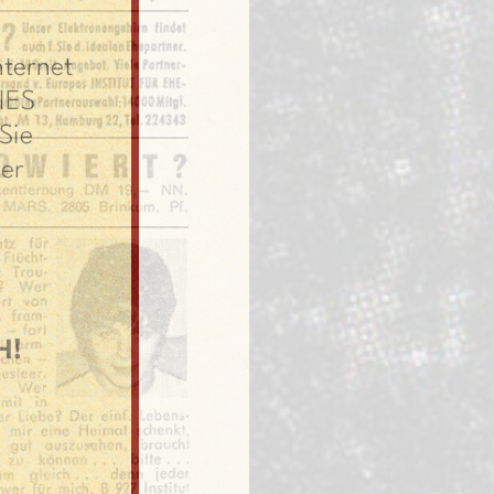
nternet
IES
Sie
er
H!