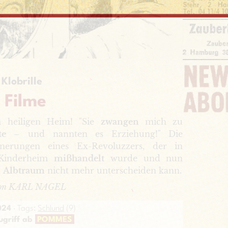
 Klobrille
 Filme
heiligen Heim! "Sie
zwangen
mich zu
te
– und nannten es Erziehung!" Die
erungen eines Ex-Revoluzzers, der in
 Kinderheim
mißhandelt
wurde und nun
d
Albtraum
nicht mehr unterscheiden kann.
 von KARL NAGEL
024
· Tags:
Schlund
(9)
ugriff ab
POMMES