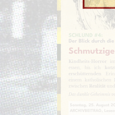
SCHLUND #4:
Der Blick durch die
Schmutzige
Kindheits-Horror
im 
essen, bis ich
kotz
erschütternden
Erinn
einem katholischen
zwischen
Realität
un
Das dunkle Geheimnis
Sonntag, 25. August 2
ARCHIVBEITRAG, Lesez