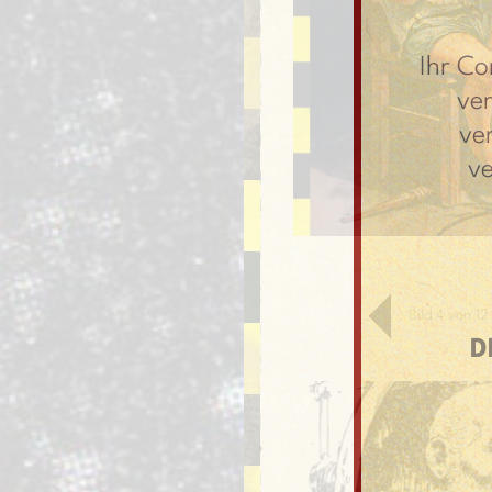
Ihr Co
ve
ve
v
Bild 4 von 1
D