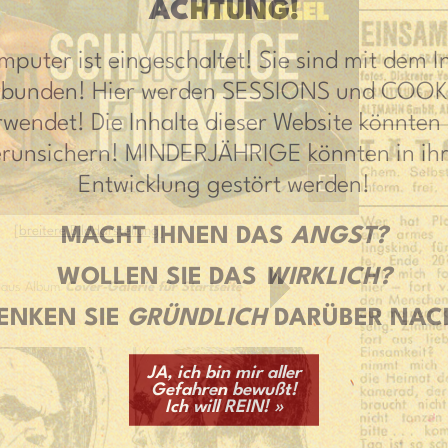
ACHTUNG!
mputer ist eingeschaltet! Sie sind mit dem I
rbunden! Hier werden SESSIONS und COOK
rwendet! Die Inhalte dieser Website könnten 
erunsichern! MINDERJÄHRIGE könnten in ihr
Entwicklung gestört werden!
MACHT IHNEN DAS
ANGST?
[
breitere Bilddarstellung
]
WOLLEN SIE DAS
WIRKLICH?
2 aus Album
Cover-Galerie für Startseite
ENKEN SIE
GRÜNDLICH
DARÜBER NAC
JA, ich bin mir aller
Gefahren bewußt!
Ich will REIN! »