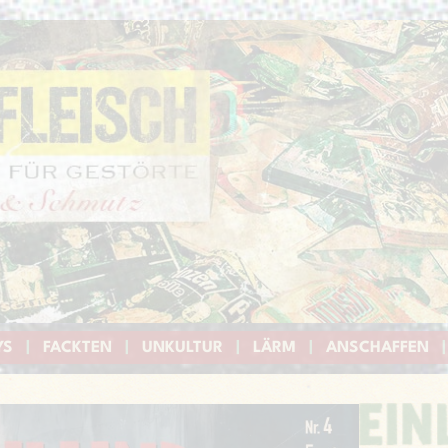
YS
|
FACKTEN
|
UNKULTUR
|
LÄRM
|
ANSCHAFFEN
|