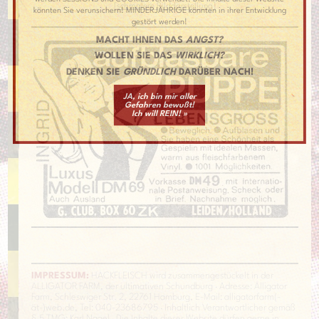
[
schmalere Bilddarstellung
]
könnten Sie verunsichern! MINDERJÄHRIGE könnten in ihrer Entwicklung
gestört werden!
MACHT IHNEN DAS
ANGST?
WOLLEN SIE DAS
WIRKLICH?
DENKEN SIE
GRÜNDLICH
DARÜBER NACH!
JA, ich bin mir aller
Gefahren bewußt!
Ich will REIN! »
IMPRESSUM:
HACKFLEISCH wird zusammengestückelt in der
ALLIGATOR FARM, der ultimativen Schundburg · Adresse: Alligator
Farm, Schleswiger Str. 2, 22761 Hamburg, E-Mail: alligatorfarm(-
ät-)web.de, Tel: 040-23686795 · Inhaltlich Verantwortlicher gemäß
§ 5 TMG:
Karl Nagel
· Die Inhalte dieser Website dürfen gerne in