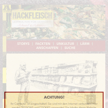
STORYS
|
FACKTEN
|
UNKULTUR
|
LÄRM
|
ANSCHAFFEN
|
SUCHE
ACHTUNG!
Ihr Computer ist eingeschaltet! Sie sind mit dem Internet verbunden! Hier
werden SESSIONS und COOKIES verwendet! Die Inhalte dieser Website