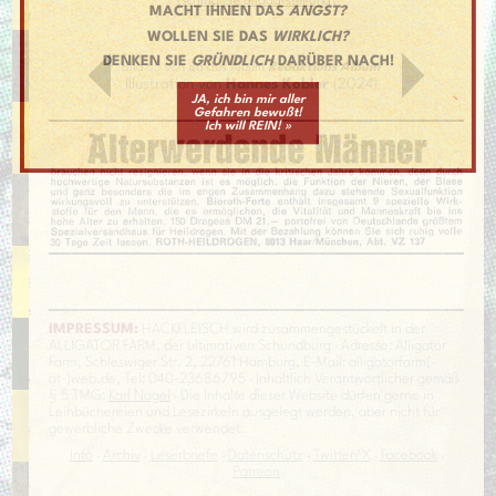
[
schmalere Bilddarstellung
]
MACHT IHNEN DAS
ANGST?
WOLLEN SIE DAS
WIRKLICH?
DENKEN SIE
GRÜNDLICH
DARÜBER NACH!
Bild 65 von 86 aus Album
Redaktions Album
Illustration von
Hannes Kobler
(2024)
JA, ich bin mir aller
Gefahren bewußt!
Ich will REIN! »
IMPRESSUM:
HACKFLEISCH wird zusammengestückelt in der
ALLIGATOR FARM, der ultimativen Schundburg · Adresse: Alligator
Farm, Schleswiger Str. 2, 22761 Hamburg, E-Mail: alligatorfarm(-
ät-)web.de, Tel: 040-23686795 · Inhaltlich Verantwortlicher gemäß
§ 5 TMG:
Karl Nagel
· Die Inhalte dieser Website dürfen gerne in
Leihbüchereien und Lesezirkeln ausgelegt werden, aber nicht für
gewerbliche Zwecke verwendet.
Info
·
Archiv
·
Leserbriefe
·
Datenschutz
·
Twitter/X
·
Facebook
·
Patreon