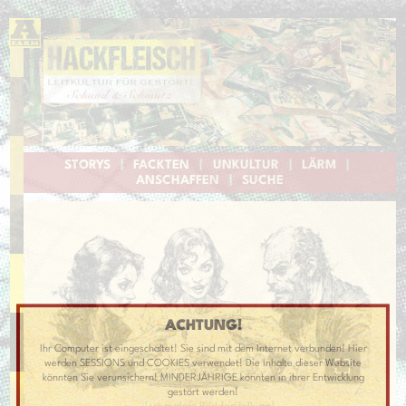
STORYS
|
FACKTEN
|
UNKULTUR
|
LÄRM
|
ANSCHAFFEN
|
SUCHE
ACHTUNG!
Ihr Computer ist eingeschaltet! Sie sind mit dem Internet verbunden! Hier
werden SESSIONS und COOKIES verwendet! Die Inhalte dieser Website
könnten Sie verunsichern! MINDERJÄHRIGE könnten in ihrer Entwicklung
gestört werden!