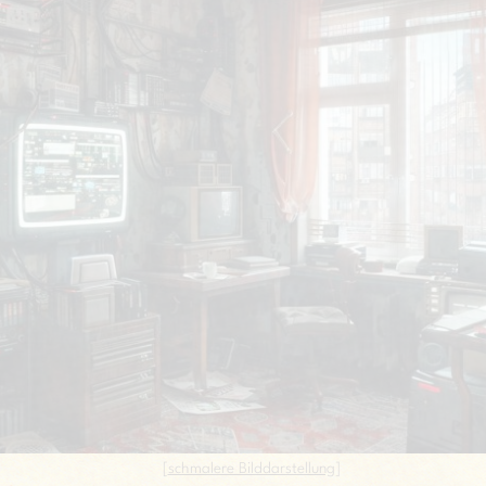
[
schmalere Bilddarstellung
]