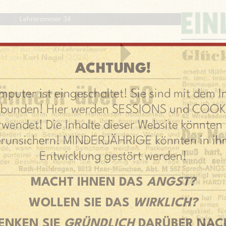
Lehrerzimmer 34
 von 37 aus Album
KI-Lehrerzimmer
ild von
Karl Nagel
(2024)
ACHTUNG!
mputer ist eingeschaltet! Sie sind mit dem I
rbunden! Hier werden SESSIONS und COOK
rwendet! Die Inhalte dieser Website könnten 
erunsichern! MINDERJÄHRIGE könnten in ihr
Entwicklung gestört werden!
MACHT IHNEN DAS
ANGST?
WOLLEN SIE DAS
WIRKLICH?
ENKEN SIE
GRÜNDLICH
DARÜBER NAC