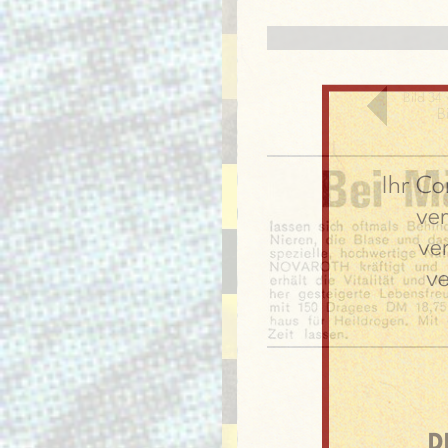
Bild 34
B
Ihr Co
ve
ve
v
D