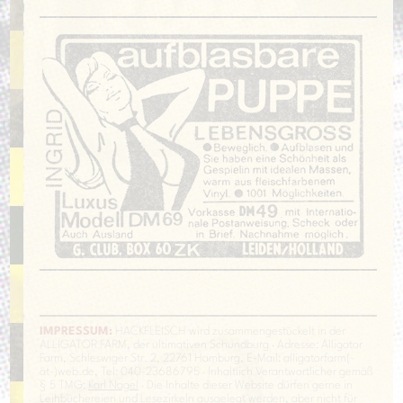
IMPRESSUM:
HACKFLEISCH wird zusammengestückelt in der
ALLIGATOR FARM, der ultimativen Schundburg · Adresse: Alligator
Farm, Schleswiger Str. 2, 22761 Hamburg, E-Mail: alligatorfarm(-
ät-)web.de, Tel: 040-23686795 · Inhaltlich Verantwortlicher gemäß
§ 5 TMG:
Karl Nagel
· Die Inhalte dieser Website dürfen gerne in
Leihbüchereien und Lesezirkeln ausgelegt werden, aber nicht für