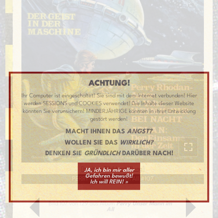
ACHTUNG!
Ihr Computer ist eingeschaltet! Sie sind mit dem Internet verbunden! Hier
werden SESSIONS und COOKIES verwendet! Die Inhalte dieser Website
könnten Sie verunsichern! MINDERJÄHRIGE könnten in ihrer Entwicklung
gestört werden!
MACHT IHNEN DAS
ANGST?
WOLLEN SIE DAS
WIRKLICH?
DENKEN SIE
GRÜNDLICH
DARÜBER NACH!
[
breitere Bilddarstellung
]
JA, ich bin mir aller
Gefahren bewußt!
PERRY - Unser Mann im All #107
Ich will REIN! »
Bild 107 von 129 aus Album
Perry Unser Mann im
All