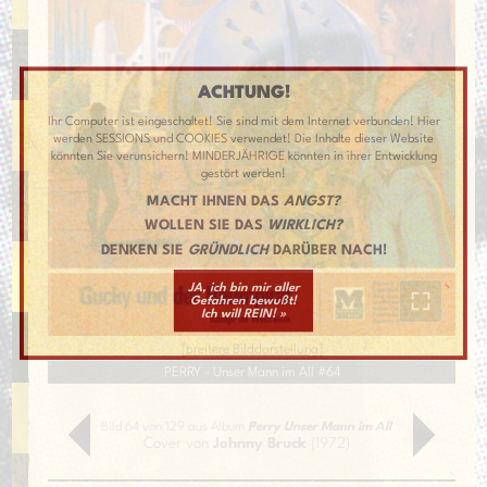
ACHTUNG!
Ihr Computer ist eingeschaltet! Sie sind mit dem Internet verbunden! Hier
werden SESSIONS und COOKIES verwendet! Die Inhalte dieser Website
könnten Sie verunsichern! MINDERJÄHRIGE könnten in ihrer Entwicklung
gestört werden!
MACHT IHNEN DAS
ANGST?
WOLLEN SIE DAS
WIRKLICH?
DENKEN SIE
GRÜNDLICH
DARÜBER NACH!
JA, ich bin mir aller
Gefahren bewußt!
Ich will REIN! »
[
breitere Bilddarstellung
]
PERRY - Unser Mann im All #64
Bild 64 von 129 aus Album
Perry Unser Mann im All
Cover von
Johnny Bruck
(1972)