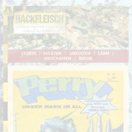
STORYS
|
FACKTEN
|
UNKULTUR
|
LÄRM
|
ANSCHAFFEN
|
SUCHE