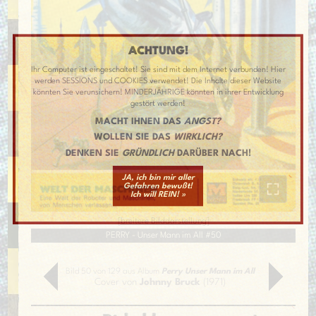
ACHTUNG!
Ihr Computer ist eingeschaltet! Sie sind mit dem Internet verbunden! Hier
werden SESSIONS und COOKIES verwendet! Die Inhalte dieser Website
könnten Sie verunsichern! MINDERJÄHRIGE könnten in ihrer Entwicklung
gestört werden!
MACHT IHNEN DAS
ANGST?
WOLLEN SIE DAS
WIRKLICH?
DENKEN SIE
GRÜNDLICH
DARÜBER NACH!
JA, ich bin mir aller
Gefahren bewußt!
Ich will REIN! »
[
breitere Bilddarstellung
]
PERRY - Unser Mann im All #50
Bild 50 von 129 aus Album
Perry Unser Mann im All
Cover von
Johnny Bruck
(1971)