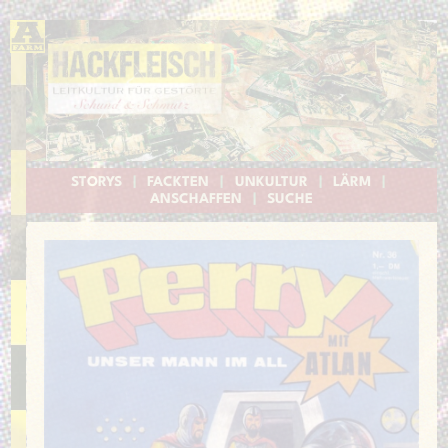
STORYS
|
FACKTEN
|
UNKULTUR
|
LÄRM
|
ANSCHAFFEN
|
SUCHE