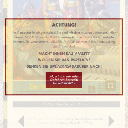
ACHTUNG!
Ihr Computer ist eingeschaltet! Sie sind mit dem Internet verbunden! Hier
werden SESSIONS und COOKIES verwendet! Die Inhalte dieser Website
könnten Sie verunsichern! MINDERJÄHRIGE könnten in ihrer Entwicklung
gestört werden!
MACHT IHNEN DAS
ANGST?
WOLLEN SIE DAS
WIRKLICH?
DENKEN SIE
GRÜNDLICH
DARÜBER NACH!
JA, ich bin mir aller
Gefahren bewußt!
Ich will REIN! »
[
breitere Bilddarstellung
]
PERRY - Unser Mann im All #36
Bild 36 von 129 aus Album
Perry Unser Mann im All
Cover von
Johnny Bruck
(1970)