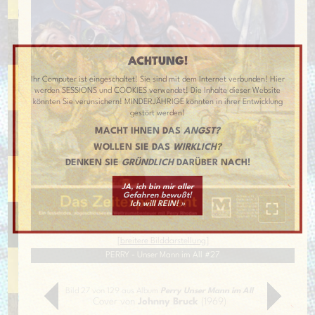
ACHTUNG!
Ihr Computer ist eingeschaltet! Sie sind mit dem Internet verbunden! Hier
werden SESSIONS und COOKIES verwendet! Die Inhalte dieser Website
könnten Sie verunsichern! MINDERJÄHRIGE könnten in ihrer Entwicklung
gestört werden!
MACHT IHNEN DAS
ANGST?
WOLLEN SIE DAS
WIRKLICH?
DENKEN SIE
GRÜNDLICH
DARÜBER NACH!
JA, ich bin mir aller
Gefahren bewußt!
Ich will REIN! »
[
breitere Bilddarstellung
]
PERRY - Unser Mann im All #27
Bild 27 von 129 aus Album
Perry Unser Mann im All
Cover von
Johnny Bruck
(1969)