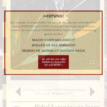
ACHTUNG!
Ihr Computer ist eingeschaltet! Sie sind mit dem Internet verbunden! Hier
werden SESSIONS und COOKIES verwendet! Die Inhalte dieser Website
könnten Sie verunsichern! MINDERJÄHRIGE könnten in ihrer Entwicklung
gestört werden!
MACHT IHNEN DAS
ANGST?
WOLLEN SIE DAS
WIRKLICH?
DENKEN SIE
GRÜNDLICH
DARÜBER NACH!
JA, ich bin mir aller
Gefahren bewußt!
Ich will REIN! »
[
breitere Bilddarstellung
]
Fan-Zeichnung aus PERRY #116
Bild 44 von 60 aus Album
PERRY-Fanzeichnungen
Bild von
R. Wagner
(1974)