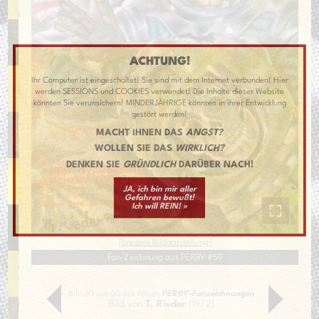
ACHTUNG!
Ihr Computer ist eingeschaltet! Sie sind mit dem Internet verbunden! Hier
werden SESSIONS und COOKIES verwendet! Die Inhalte dieser Website
könnten Sie verunsichern! MINDERJÄHRIGE könnten in ihrer Entwicklung
gestört werden!
MACHT IHNEN DAS
ANGST?
WOLLEN SIE DAS
WIRKLICH?
DENKEN SIE
GRÜNDLICH
DARÜBER NACH!
JA, ich bin mir aller
Gefahren bewußt!
Ich will REIN! »
[
breitere Bilddarstellung
]
Fan-Zeichnung aus PERRY #59
Bild 30 von 60 aus Album
PERRY-Fanzeichnungen
Bild von
T. Rieder
(1972)