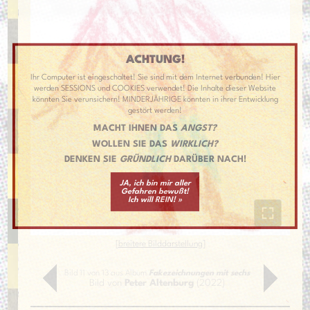
ACHTUNG!
Ihr Computer ist eingeschaltet! Sie sind mit dem Internet verbunden! Hier
werden SESSIONS und COOKIES verwendet! Die Inhalte dieser Website
könnten Sie verunsichern! MINDERJÄHRIGE könnten in ihrer Entwicklung
gestört werden!
MACHT IHNEN DAS
ANGST?
WOLLEN SIE DAS
WIRKLICH?
DENKEN SIE
GRÜNDLICH
DARÜBER NACH!
JA, ich bin mir aller
Gefahren bewußt!
Ich will REIN! »
[
breitere Bilddarstellung
]
Bild 11 von 13 aus Album
Fakezeichnungen mit sechs
Bild von
Peter Altenburg
(2022)